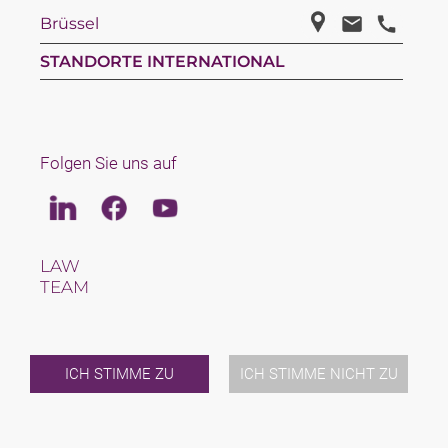
Brüssel
STANDORTE INTERNATIONAL
Folgen Sie uns auf
Linkedin
Facebook
Youtube
LAW
TEAM
KARRIERE
ÜBER UNS
INTERNATIONAL
NEWS & JUSFUL
ICH STIMME ZU
ICH STIMME NICHT ZU
VERANSTALTUNGEN
KONTAKT