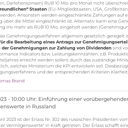
n, Darlehenszinsen) RUB 10 Mio. pro Monat nicht überschre
freundlichen“ Staaten
(EU-Mitgliedstaaten, USA, Großbrita
 werden. Ansonsten werden eingeschränkte Zahlungen auf ei
 über die Mittel eingeschränkt ist. Alternativ kann eine G
ng iHv mehr als RUB 10 Mio. eingeholt werden (Genehmigun
s Genehmigungsverfahren allgemein gesetzlich geregelt ist, 
 für die Bearbeitung eines Antrags zur Genehmigungserte
g der Genehmigungen zur Zahlung von Dividenden
sind vo
ormance Indicators bzw. Leistungskennzahlen, z.B. Produkti
rteljahres erreicht werden sollen) durch das zuständige Minis
tlich, welches Ministerium die KPI entwickeln soll. Diesbezüg
ungsverfahrens und der entsprechenden Kriterien Klarheit 
omas Brand
023 - 10:00 Uhr: Einführung einer vorübergehend
enswerte in Russland
ril 2023 ist der Erlass Nr. 302 des russischen Präsidenten 
r Vermögenswerte" in Kraft getreten. Der Erlass schafft e