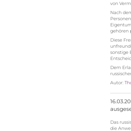
von Vermö
Nach dem 
Personen
Eigentum
gehören p
Diese Fr
unfreundl
sonstige 
Entschei
Dem Erlas
russisch
Autor:
Th
16.03.2
ausgese
Das russi
die Anwe