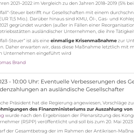
hren 2021–2022 im Vergleich zu den Jahren 2018–2019 (5% bei 
fall“-Steuer betrifft nur Gesellschaften mit einem durchsch
 EUR 11,5 Mio.). Darüber hinaus sind KMU, Öl-, Gas- und Kohl
 2021 gegründet wurden (außer in Fällen einer Reorganisation),
etriebsstätten ausländischer Unternehmen, die ihre Tätigk
all-Steuer“ ist als eine
einmalige Krisenmaßnahme
zur Un
n. Daher erwarten wir, dass diese Maßnahme letztlich mit m
en Unternehmen eingeführt wird
omas Brand
023 - 10:00 Uhr: Eventuelle Verbesserungen des
denzahlungen an ausländische Gesellschafter
sche Präsident hat die Regierung angewiesen, Vorschläge z
hmigungen des Finanzministeriums zur Auszahlung von
ng
wurde nach den Ergebnissen der Plenarsitzung des Kongre
nehmer (RSPP) veröffentlicht und soll bis zum 20. Mai 202
darf der Gesamtbetrag der im Rahmen der Antikrisen-Maßn