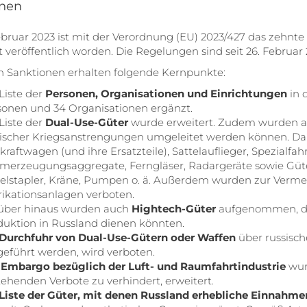
onen
bruar 2023 ist mit der Verordnung (EU) 2023/427 das zehnt
 veröffentlich worden. Die Regelungen sind seit 26. Februar 2
n Sanktionen erhalten folgende Kernpunkte:
Liste der
Personen, Organisationen und Einrichtungen
in 
sonen und 34 Organisationen ergänzt.
Liste der
Dual-Use-Güter
wurde erweitert. Zudem wurden auc
sischer Kriegsanstrengungen umgeleitet werden können. Dar
kraftwagen (und ihre Ersatzteile), Sattelauflieger, Spezialfa
omerzeugungsaggregate, Ferngläser, Radargeräte sowie Güte
elstapler, Kräne, Pumpen o. ä. Außerdem wurden zur Verm
rikationsanlagen verboten.
über hinaus wurden auch
Hightech-Güter
aufgenommen, die
duktion in Russland dienen könnten.
Durchfuhr von Dual-Use-Gütern oder Waffen
über russische
geführt werden, wird verboten.
s
Embargo bezüglich der Luft- und Raumfahrtindustrie
wur
ehenden Verbote zu verhindert, erweitert.
Liste der Güter, mit denen Russland erhebliche Einnahmen