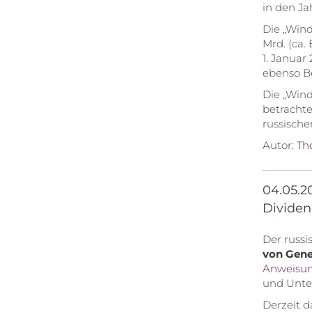
in den Ja
Die „Wind
Mrd. (ca.
1. Januar
ebenso B
Die „Windf
betrachte
russisch
Autor:
Th
04.05.2
Dividen
Der russi
von Gene
Anweisu
und Unter
Derzeit 