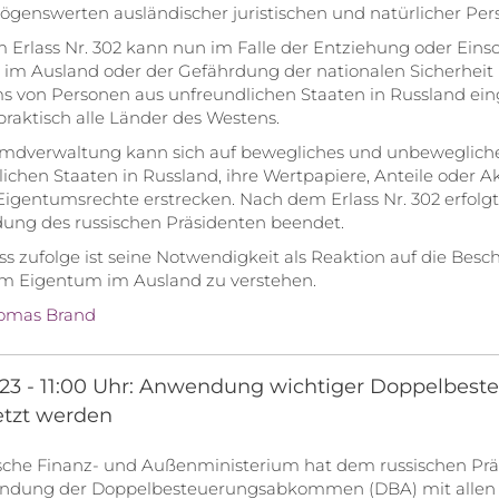
genswerten ausländischer juristischen und natürlicher Per
Erlass Nr. 302 kann nun im Falle der Entziehung oder Ein
 im Ausland oder der Gefährdung der nationalen Sicherheit
s von Personen aus unfreundlichen Staaten in Russland ein
raktisch alle Länder des Westens.
emdverwaltung kann sich auf bewegliches und unbeweglich
ichen Staaten in Russland, ihre Wertpapiere, Anteile oder A
Eigentumsrechte erstrecken. Nach dem Erlass Nr. 302 erfolg
dung des russischen Präsidenten beendet.
s zufolge ist seine Notwendigkeit als Reaktion auf die B
em Eigentum im Ausland zu verstehen.
omas Brand
023 - 11:00 Uhr: Anwendung wichtiger Doppelbe
tzt werden
sche Finanz- und Außenministerium hat dem russischen Präs
ndung der Doppelbesteuerungsabkommen (DBA) mit allen „un