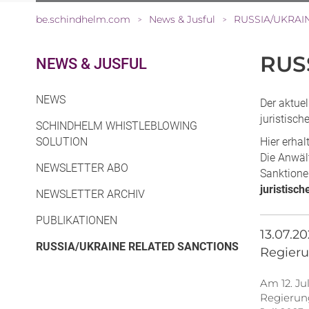
be.schindhelm.com
News & Jusful
RUSSIA/UKRAI
>
>
RUS
NEWS & JUSFUL
NEWS
Der aktue
juristisc
SCHINDHELM WHISTLEBLOWING
SOLUTION
Hier erhal
Die Anwäl
NEWSLETTER ABO
Sanktione
juristisc
NEWSLETTER ARCHIV
PUBLIKATIONEN
13.07.2
(CURRENT)
RUSSIA/UKRAINE RELATED SANCTIONS
Regieru
Am 12. J
Regierung