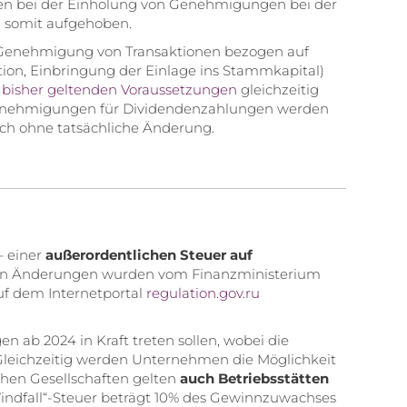
gen bei der Einholung von Genehmigungen bei der
d somit aufgehoben.
 Genehmigung von Transaktionen bezogen auf
ation, Einbringung der Einlage ins Stammkapital)
e
bisher geltenden Voraussetzungen
gleichzeitig
er Genehmigungen für Dividendenzahlungen werden
ich ohne tatsächliche Änderung.
– einer
außerordentlichen Steuer auf
en Änderungen wurden vom Finanzministerium
auf dem Internetportal
regulation.gov.ru
 ab 2024 in Kraft treten sollen, wobei die
. Gleichzeitig werden Unternehmen die Möglichkeit
schen Gesellschaften gelten
auch Betriebsstätten
Windfall“-Steuer beträgt 10% des Gewinnzuwachses