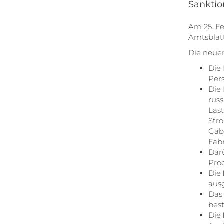
Sankti
Am 25. Fe
Amtsblatt
Die neue
Die 
Per
Die 
rus
Last
Str
Gab
Fab
Dar
Pro
Die
aus
Da
best
Die