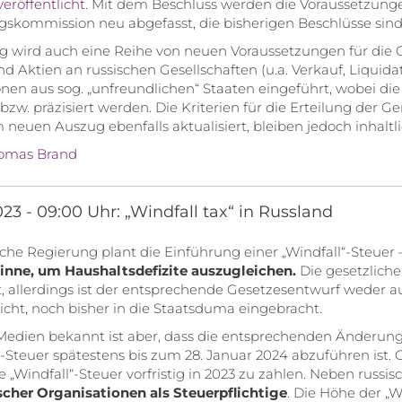
veröffentlicht
. Mit dem Beschluss werden die Voraussetzun
gskommission neu abgefasst, die bisherigen Beschlüsse sin
g wird auch eine Reihe von neuen Voraussetzungen für die
nd Aktien an russischen Gesellschaften (u.a. Verkauf, Liquid
nen aus sog. „unfreundlichen“ Staaten eingeführt, wobei di
 bzw. präzisiert werden. Die Kriterien für die Erteilung d
neuen Auszug ebenfalls aktualisiert, bleiben jedoch inhaltl
omas Brand
23 - 09:00 Uhr: „Windfall tax“ in Russland
sche Regierung plant die Einführung einer „Windfall“-Steuer 
nne, um Haushaltsdefizite auszugleichen.
Die gesetzlich
t, allerdings ist der entsprechende Gesetzesentwurf weder 
licht, noch bisher in die Staatsduma eingebracht.
edien bekannt ist aber, dass die entsprechenden Änderungen
“-Steuer spätestens bis zum 28. Januar 2024 abzuführen ist
e „Windfall“-Steuer vorfristig in 2023 zu zahlen. Neben russi
scher Organisationen als Steuerpflichtige
. Die Höhe der „