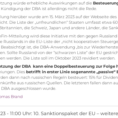
etzung würde erhebliche Auswirkungen auf die
Besteuerung
 Kündigung der DBA ist allerdings nicht die Rede.
ilung hierüber wurde am 15. März 2023 auf der Webseite des
licht. Die Liste der „unfreundlichen“ Staaten umfasst etwa 60
britannien, die Schweiz, Japan und andere Länder, die Sa
nFin-Mitteilung wird diese Initiative mit den gegen Russla
Russlands in die EU-Liste der „nicht kooperativen Steuergeb
 Beabsichtigt ist, die DBA-Anwendung „bis zur Wiederherste
len. Sollte Russland von der “schwarzen Liste“ der EU gestr
n werden. Die Liste soll im Oktober 2023 revidiert werden.
etzung der DBA
kann eine Doppelbesteuerung zur Folge 
eiungen. Dies
betrifft in erster Linie sogenannte „passive“
den dann nach russischen Regeln besteuert: 15% für Divide
inkünfte aus russischen Quellen. Die letzteren fallen dann a
e DBA ausgeschlossen wurde.
omas Brand
023 - 11:00 Uhr: 10. Sanktionspaket der EU – weit