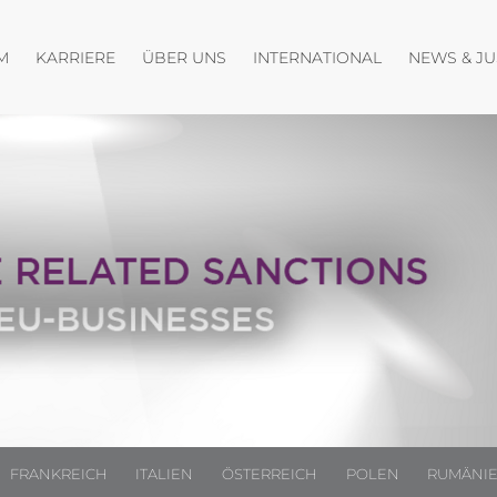
fnen
Menü öffnen
Menü öffnen
Menü öffnen
M
KARRIERE
ÜBER UNS
INTERNATIONAL
NEWS & J
FRANKREICH
ITALIEN
ÖSTERREICH
POLEN
RUMÄNI