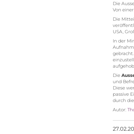
Die Auss
Von einer
Die Mitte
veröffent
USA, Groß
In der Mi
Aufnahme 
gebracht.
einzustel
aufgehobe
Die
Auss
und Befr
Diese wer
passive E
durch di
Autor:
Th
27.02.2