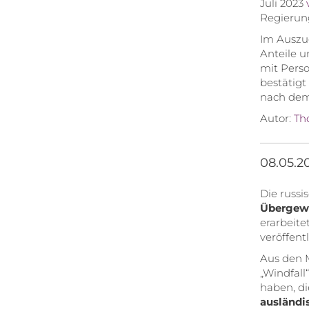
Juli 2023
Regierun
Im Auszu
Anteile u
mit Perso
bestätigt
nach dem 
Autor:
Th
08.05.20
Die russi
Übergewi
erarbeite
veröffent
Aus den M
„Windfall
haben, di
ausländi