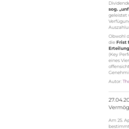
Dividende
sog. „un
geleistet
Verfügung
Auszahlu
Obwohl da
die
Frist
Erteilun
(Key Perf
eines Vie
offensich
Genehmig
Autor:
Th
27.04.2
Vermög
Am 25. Ap
bestimmte