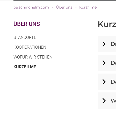
be.schindhelm.com
Über uns
Kurzfilme
>
>
Kurz
ÜBER UNS
STANDORTE
D
KOOPERATIONEN
WOFÜR WIR STEHEN
D
(CURRENT)
KURZFILME
D
W