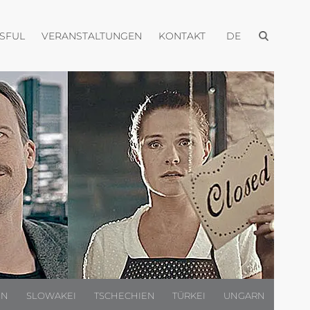
Menü öffnen
Menü öffnen
Menü öffnen
Menü öffnen
USFUL
VERANSTALTUNGEN
KONTAKT
DE
EN
SLOWAKEI
TSCHECHIEN
TÜRKEI
UNGARN