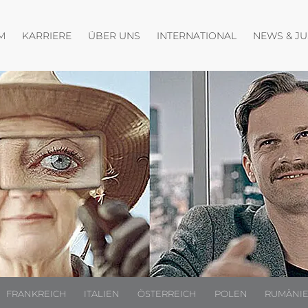
fnen
Menü öffnen
Menü öffnen
Menü öffnen
M
KARRIERE
ÜBER UNS
INTERNATIONAL
NEWS & J
FRANKREICH
ITALIEN
ÖSTERREICH
POLEN
RUMÄNI