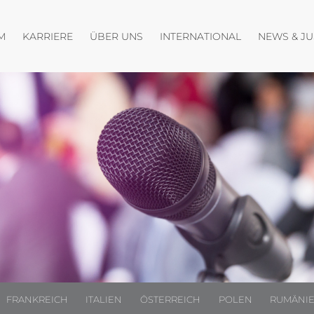
fnen
Menü öffnen
Menü öffnen
Menü öffnen
M
KARRIERE
ÜBER UNS
INTERNATIONAL
NEWS & J
FRANKREICH
ITALIEN
ÖSTERREICH
POLEN
RUMÄNI