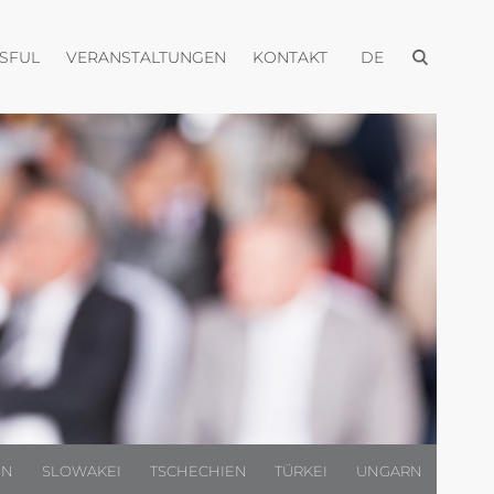
Menü öffnen
Menü öffnen
Menü öffnen
Menü öffnen
USFUL
VERANSTALTUNGEN
KONTAKT
DE
EN
SLOWAKEI
TSCHECHIEN
TÜRKEI
UNGARN