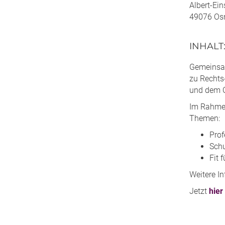
Albert-Eins
49076 Os
INHALT
Gemeinsa
zu Rechts
und dem O
Im Rahmen
Themen:
Prof
Schu
Fit 
Weitere I
Jetzt
hier