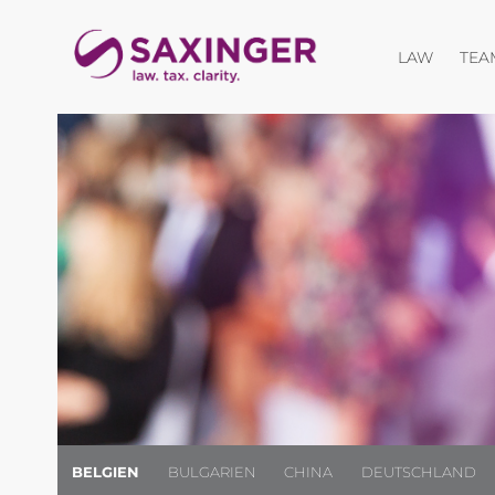
Menü öf
LAW
TEA
BELGIEN
BULGARIEN
CHINA
DEUTSCHLAND