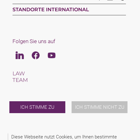
STANDORTE INTERNATIONAL
Folgen Sie uns auf
Linkedin
Facebook
Youtube
LAW
TEAM
KARRIERE
ÜBER UNS
INTERNATIONAL
NEWS & JUSFUL
ICH STIMME ZU
ICH STIMME NICHT ZU
VERANSTALTUNGEN
KONTAKT
Diese Webseite nutzt Cookies, um Ihnen bestimmte
2026 (C) SAXINGER RECHTSANWALTS GMBH