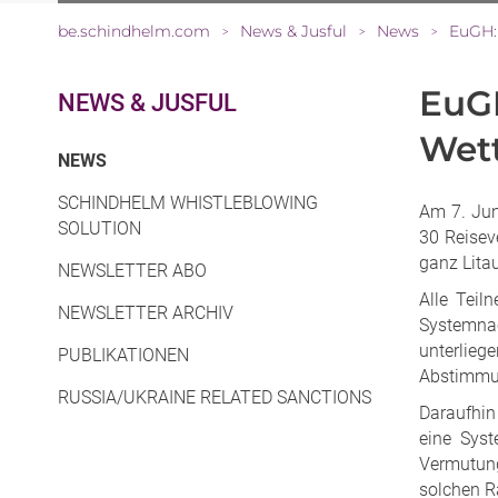
be.schindhelm.com
News & Jusful
News
EuGH:
>
>
>
EuGH
NEWS & JUSFUL
Wet
(CURRENT)
NEWS
SCHINDHELM WHISTLEBLOWING
Am 7. Jun
SOLUTION
30 Reisev
ganz Lita
NEWSLETTER ABO
Alle Tei
NEWSLETTER ARCHIV
Systemnac
unterlieg
PUBLIKATIONEN
Abstimmun
RUSSIA/UKRAINE RELATED SANCTIONS
Daraufhin
eine Sys
Vermutung
solchen R