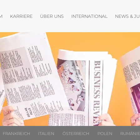
fnen
Menü öffnen
Menü öffnen
Menü öffnen
M
KARRIERE
ÜBER UNS
INTERNATIONAL
NEWS & J
FRANKREICH
ITALIEN
ÖSTERREICH
POLEN
RUMÄNI