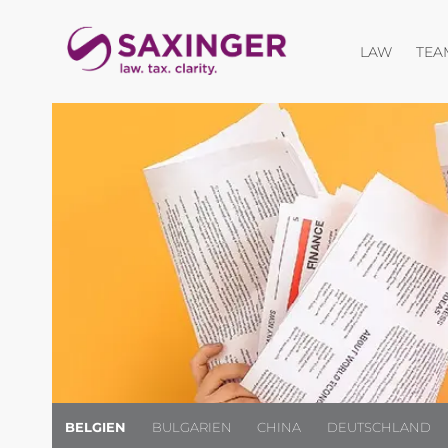
Menü öf
LAW
TEA
BELGIEN
BULGARIEN
CHINA
DEUTSCHLAND