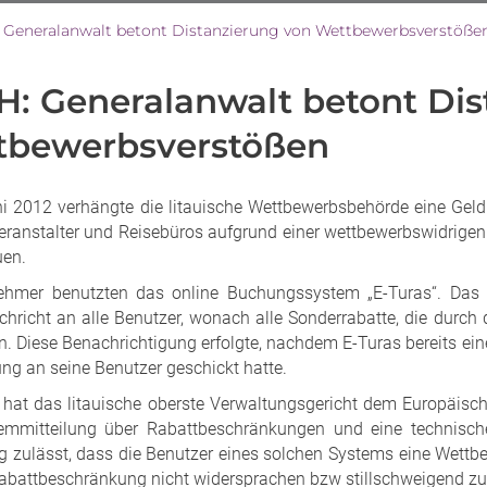
 Generalanwalt betont Distanzierung von Wettbewerbsverstöße
: Generalanwalt betont Dis
tbewerbsverstößen
i 2012 verhängte die litauische Wettbewerbsbehörde eine Gel
eranstalter und Reisebüros aufgrund einer wettbewerbswidrigen
uen.
lnehmer benutzten das online Buchungssystem „E-Turas“. Da
hricht an alle Benutzer, wonach alle Sonderrabatte, die durc
en. Diese Benachrichtigung erfolgte, nachdem E-Turas bereits ei
g an seine Benutzer geschickt hatte.
 hat das litauische oberste Verwaltungsgericht dem Europäisch
temmitteilung über Rabattbeschränkungen und eine technisc
 zulässt, dass die Benutzer eines solchen Systems eine Wett
abattbeschränkung nicht widersprachen bzw stillschweigend z